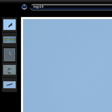
mgi14