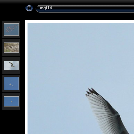
mgi14