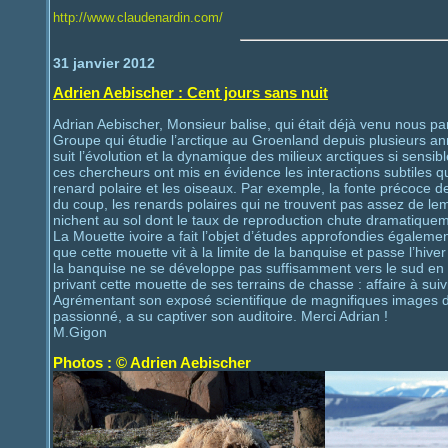
http://www.claudenardin.com/
31 janvier 2012
Adrien Aebischer : Cent jours sans nuit
Adrian Aebischer, Monsieur balise, qui était déjà venu nous p
Groupe qui étudie l’arctique au Groenland depuis plusieurs an
suit l’évolution et la dynamique des milieux arctiques si sens
ces chercheurs ont mis en évidence les interactions subtiles qui 
renard polaire et les oiseaux. Par exemple, la fonte précoce d
du coup, les renards polaires qui ne trouvent pas assez de lem
nichent au sol dont le taux de reproduction chute dramatique
La Mouette ivoire a fait l’objet d’études approfondies égaleme
que cette mouette vit à la limite de la banquise et passe l’hiver
la banquise ne se développe pas suffisamment vers le sud en hiv
privant cette mouette de ses terrains de chasse : affaire à suiv
Agrémentant son exposé scientifique de magnifiques images d’
passionné, a su captiver son auditoire. Merci Adrian !
M.Gigon
Photos : © Adrien Aebischer