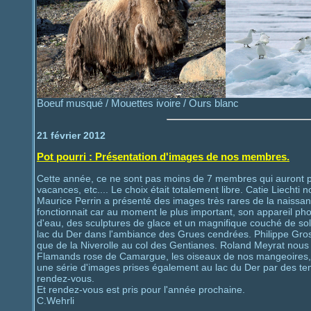
Boeuf musqué / Mouettes ivoire / Ours blanc
21 février 2012
Pot pourri : Présentation d'images de nos membres.
Cette année, ce ne sont pas moins de 7 membres qui auront pr
vacances, etc.... Le choix était totalement libre. Catie Liech
Maurice Perrin a présenté des images très rares de la naissa
fonctionnait car au moment le plus important, son appareil p
d'eau, des sculptures de glace et un magnifique couché de sol
lac du Der dans l'ambiance des Grues cendrées. Philippe Grosve
que de la Niverolle au col des Gentianes. Roland Meyrat nous a
Flamands rose de Camargue, les oiseaux de nos mangeoires, l'
une série d'images prises également au lac du Der par des te
rendez-vous.
Et rendez-vous est pris pour l'année prochaine.
C.Wehrli