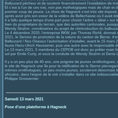
Balbuzard pêcheur et de soutenir financièrement l’installation de troi
Et c’est à l’un de ces rois, non pas mythologiques mais de chair e
premier coup de pouce. Le choix de Hagneck s’est très vite imposé,
après avoir pris son essor de la volière de Bellechasse où il avait ét
Il a fallu quelque temps d’une part pour choisir l’arbre « idéal » sur l
bien du propriétaire du terrain, que des autorités cantonales, puisq
Wendy Strahm, coordinatrice du projet de réintroduction du balbuz
Le 4 décembre 2020, l’entreprise BKW, par Thomas Richli, donnait son 
2021, le Service de promotion de la nature du canton de Berne, d’en
Balbuzard / Nos Oiseaux l’autorisation d’installer, avant le 15 mars 2
faune Hans-Ulrich Haussener, puis une autre avec le responsable de 
Le 13 mars 2021, 5 membres du CEPOB ont donc pu prêter main for
sol par Emile Curty, et sous la conduite de Wendy Strahm et Denis Lan
Il y a un peu plus de 40 ans, une poignée de jeunes ornithologues, 
le site de Hagneck une île pour la nidification de la Sterne pierregar
mêmes ornithologues, un peu moins jeunes, scruteront désormais le c
africains, dans l’espoir de le voir s’installer dans ce site indissociabl
Philippe Grosvernier
Samedi 13 mars 2021
Pose d'une plateforme à Hagneck