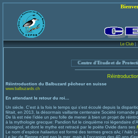
Bienvenue sur le s
Le Club
Centre d'Etude et de Protection
Réintroductio
Réintroduction du Balbuzard pêcheur en suisse
www.balbuzards.ch
En attendant le retour du roi…
Un siècle. C’est à la fois le temps qui s’est écoulé depuis la dispa
fêtait, en 2013, la désormais vaillante centenaire Société romande 
De là est née l’idée un peu folle de mener à bien un projet de réint
à la mythologie grecque: Pandion fut le cinquième roi légendaire d'
rossignol, et dont le mythe est retracé par le poète Ovide dans ses
Le nom d’espèce
haliaetus
est formé des termes grecs αλς /
háls
(«
Le lac de Bienne n’est pas la mer, mais à l’occasion des 40 ans d’